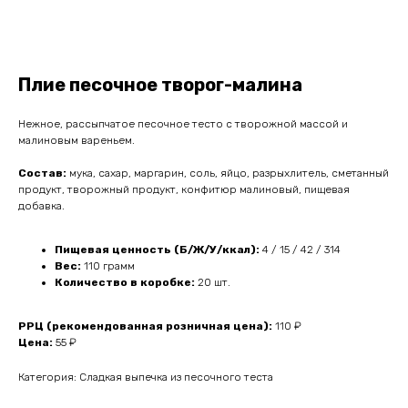
Плие песочное творог-малина
Нежное, рассыпчатое песочное тесто с творожной массой и
малиновым вареньем.
Состав:
мука, сахар, маргарин, соль, яйцо, разрыхлитель, сметанный
продукт, творожный продукт, конфитюр малиновый, пищевая
добавка.
Пищевая ценность (Б/Ж/У/ккал):
4 / 15 / 42 / 314
Вес:
110 грамм
Количество в коробке:
20 шт.
РРЦ (рекомендованная розничная цена):
110 ₽
Цена:
55 ₽
Категория: Сладкая выпечка из песочного теста